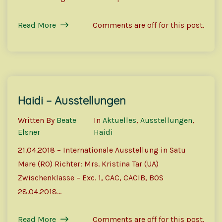
Read More
Comments are off for this post.
Haidi – Ausstellungen
28
Mai
Written By
Beate
In
Aktuelles
,
Ausstellungen
,
Elsner
Haidi
21.04.2018 – Internationale Ausstellung in Satu
Mare (RO) Richter: Mrs. Kristina Tar (UA)
Zwischenklasse – Exc. 1, CAC, CACIB, BOS
28.04.2018…
Read More
Comments are off for this post.