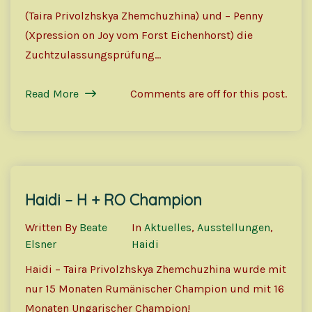
(Taira Privolzhskya Zhemchuzhina) und – Penny
(Xpression on Joy vom Forst Eichenhorst) die
Zuchtzulassungsprüfung…
Read More
Comments are off for this post.
Haidi – H + RO Champion
31
Mai
Written By
Beate
In
Aktuelles
,
Ausstellungen
,
Elsner
Haidi
Haidi – Taira Privolzhskya Zhemchuzhina wurde mit
nur 15 Monaten Rumänischer Champion und mit 16
Monaten Ungarischer Champion!