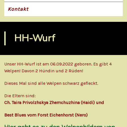
Kontakt
HH-Wurf
Unser HH-Wurf ist am 06.09.2022 geboren. Es gibt 4
Welpen! Davon 2 Hündin und 2 Rüden!
Dieses Mal sind alle Welpen schwarz gefleckt.
Die Eltern sind:
Ch. Taira Privolzhskya Zhemchuzhina (Haidi) und
Best Blues vom Forst Eichenhorst (Nero)