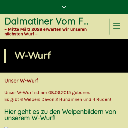
Dalmatiner Vom Forst Eichenhorst
– Mitte März 2026 erwarten wir unseren
nächsten Wurf –
W-Wurf
Unser W-Wurf
Unser W-Wurf ist am 08.06.2015 geboren.
Es gibt 6 Welpen! Davon 2 Hündinnen und 4 Rüden!
Hier geht es zu den Welpenbildern von
unserem W-Wurf!