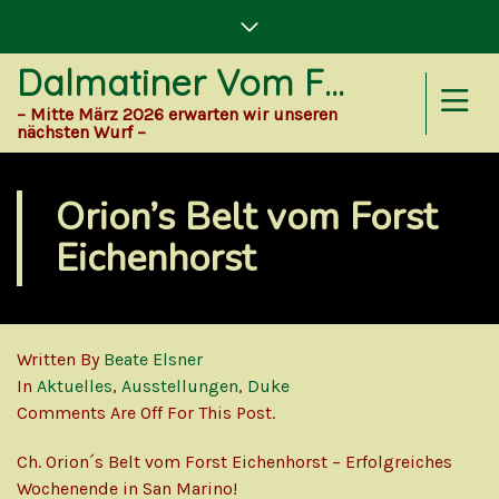
Dalmatiner Vom Forst Eichenhorst
– Mitte März 2026 erwarten wir unseren
nächsten Wurf –
Orion’s Belt vom Forst
Eichenhorst
Written By
Beate Elsner
In
Aktuelles
,
Ausstellungen
,
Duke
Comments Are Off For This Post.
Ch. Orion´s Belt vom Forst Eichenhorst – Erfolgreiches
Wochenende in San Marino!