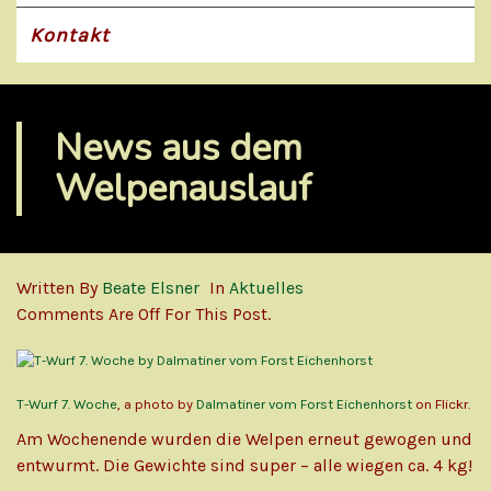
Kontakt
News aus dem
Welpenauslauf
Written By
Beate Elsner
In
Aktuelles
Comments Are Off For This Post.
T-Wurf 7. Woche
, a photo by
Dalmatiner vom Forst Eichenhorst
on Flickr.
Am Wochenende wurden die Welpen erneut gewogen und
entwurmt. Die Gewichte sind super – alle wiegen ca. 4 kg!