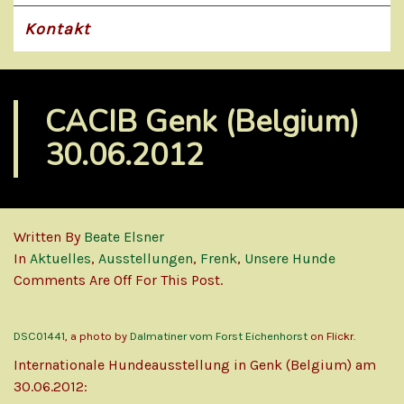
Kontakt
CACIB Genk (Belgium)
30.06.2012
Written By
Beate Elsner
In
Aktuelles
,
Ausstellungen
,
Frenk
,
Unsere Hunde
Comments Are Off For This Post.
DSC01441
, a photo by
Dalmatiner vom Forst Eichenhorst
on Flickr.
Internationale Hundeausstellung in Genk (Belgium) am
30.06.2012: